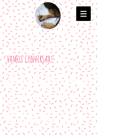
-Escritora de livros infantis-
Debora Hemsi Cuperschmidt
VAMOS CONVERSAR!
Para encomendar livros com
dedicatória, agendar atividades em
escolas e qualquer
outra informação, entre em
contato!
insta:
@debora_escritora
face:
Debora Escritora - Livros infantis